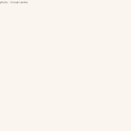
photo : hiroakizenke