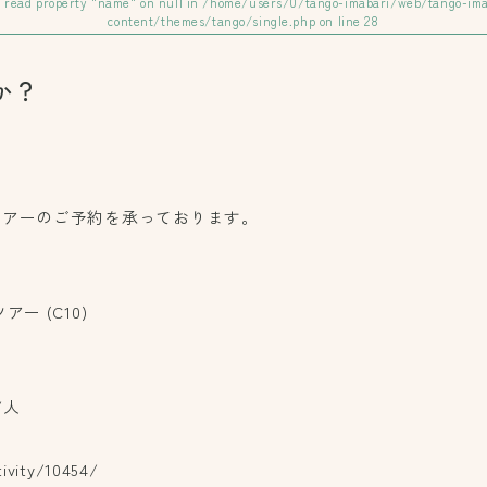
o read property "name" on null in
/home/users/0/tango-imabari/web/tango-ima
content/themes/tango/single.php
on line
28
か？
ツアーのご予約を承っております。
ー (C10)
/人
tivity/10454/