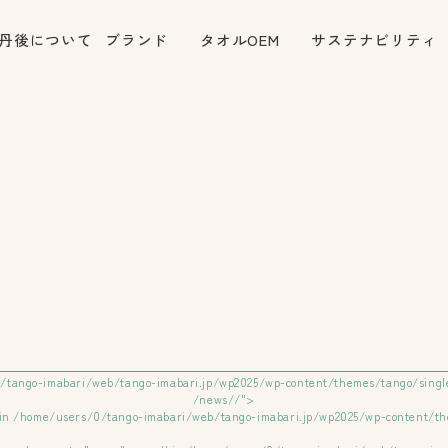
丹後について
ブランド
タオルOEM
サステナビリティ
tango-imabari/web/tango-imabari.jp/wp2025/wp-content/themes/tango/single
/news//">
 in
/home/users/0/tango-imabari/web/tango-imabari.jp/wp2025/wp-content/th